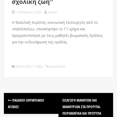
σχολική ζωή”
5 Μαρτίου 2025
admin
Η Βασιλική Κυρίτση, κοινωνική λειτουργός από το
«Καλλίπολις», επισκέφτηκε το Γ1 τμήμα και
πραγματοποίησε με τους μαθητές βιωματικές δράσεις
για την ενδυνάμωση της ομάδας.
2024-2025
,
Γ Τάξη
permalink
P
ΠΑΙΔΙΚΟΊ ΟΛΥΜΠΙΑΚΟΊ
ΕΙΣΑΓΩΓΉ ΜΑΘΗΤΏΝ ΚΑΙ
ΑΓΏΝΕΣ
ΜΑΘΗΤΡΙΏΝ ΣΤΑ ΠΡΌΤΥΠΑ,
o
ΠΕΙΡΑΜΑΤΙΚΆ ΚΑΙ ΠΡΌΤΥΠΑ