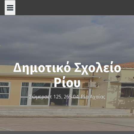
S
k
i
p
t
o
c
o
Δημοτικό Σχολείο
n
t
Ρίου
e
n
t
Σώμερσετ 125, 265 04, Ρίο Αχαΐας