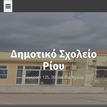
S
k
i
p
t
o
c
o
Δημοτικό Σχολείο
n
t
Ρίου
e
n
t
Σώμερσετ 125, 265 04, Ρίο Αχαΐας