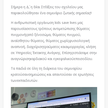
Σήμερα η Δ΄, η Ε΄και Στ΄τάξεις του σχολείου μας
παρακολούθησαν ένα σεμινάριο ζωτικής σημασίας!!
Η ανθρωπιστική οργάνωση kids save lives μας
παρουσίασετους τρόπους αντιμετώπισης θύματος
πνιγμονήςαπό ξένοσώμα, θύματος πνιγμού,
αναίσθητου θύματος, θύματος χωρίςφυσιολογική
αναπνοή, διαχείρισητραύματος καιαιμορραγίας, κλήση
σε Υπηρεσίες Έκτακτης Ανάγκης. Επίσηςεστιάσαμε στην
αναγνώρισηκαρδιακού και εγκεφαλικούεπεισοδίου.
Τα παιδιά σε όλη τη διάρκεια του σεμιναρίου
κρατούσανσημειώσεις και απαντούσαν σε ερωτήσεις
τωνεκπαιδευτών.