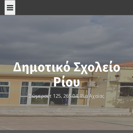
S
k
i
p
t
o
c
o
Δημοτικό Σχολείο
n
t
Ρίου
e
n
t
Σώμερσετ 125, 265 04, Ρίο Αχαΐας