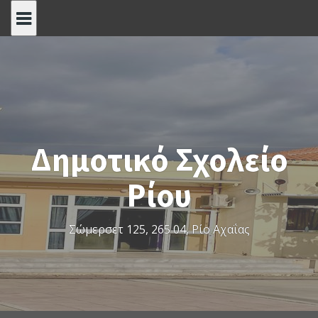
S
k
i
p
t
o
c
o
Δημοτικό Σχολείο
n
t
Ρίου
e
n
t
Σώμερσετ 125, 265 04, Ρίο Αχαΐας